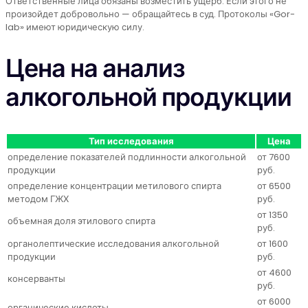
Ответственные лица обязаны возместить ущерб. Если этого не
произойдет добровольно — обращайтесь в суд. Протоколы «Gor-
lab» имеют юридическую силу.
Цена на анализ
алкогольной продукции
Тип исследования
Цена
определение показателей подлинности алкогольной
от 7600
продукции
руб.
определение концентрации метилового спирта
от 6500
методом ГЖХ
руб.
от 1350
объемная доля этилового спирта
руб.
органолептические исследования алкогольной
от 1600
продукции
руб.
от 4600
консерванты
руб.
от 6000
органические кислоты