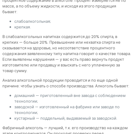
процентное содержание в алкоголе. Процент измеряется не по
массе, а по объему жидкости, и исходя из этого продукция
бывает:
слабоалкогольная;
крепкая.
В слабоалкогольных напитках содержится до 20% спирта, в
крепких — больше 20%. Превышение или нехватка спирта не
сказывается на здоровье, но несоответствие процентного
содержания заявленному типу напитка говорит о качестве товара.
Если выявлены нарушения — у вас есть право вернуть продукт
изготовителю или продавцу и взыскать с него уплаченную за
товар сумму.
Анализ алкогольной продукции проводится и по еще одной
причине: чтобы узнать о способе производства. Алкоголь бывает:
домашний — приготовленный вне завода с соблюдением
технологии;
заводской — изготовленный на фабрике или заводе по
технологии;
кустарный — поддельный, выдаваемый за заводской.
Фабричный алкоголь — лучший, т.к. его производство на каждом
этапе контролируется. Он проходит проверку перед