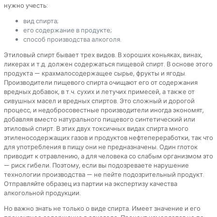
нужно учесть:
вид спирта;
его содержание в продукте;
способ производства алкоголя.
Этиловый спирт бывает трех видов. В хороших коньяках, винах,
ликерах и т.д. должен содержаться пищевой спирт. В основе этого
продукта — крахмалосодержащее сырье, фрукты и ягоды.
Производители пищевого спирта очищают его от содержания
вредных добавок, в т.ч. сухих и летучих примесей, а также от
сивушных масел и вредных спиртов. Это сложный и дорогой
процесс, и недобросовестные производители иногда экономят,
добавляя вместо натурального пищевого синтетический или
этиловый спирт. В этих двух токсичных видах спирта много
этиленосодержащих газов и продуктов нефтепереработки, так что
для употребления в пищу они не предназначены. Один глоток
приводит к отравлению, а для человека со слабым организмом это
— риск гибели. Поэтому, если вы подозреваете нарушение
технологии производства — не пейте подозрительный продукт.
Отправляйте образец из партии на экспертизу качества
алкогольной продукции.
Но важно знать не только о виде спирта. Имеет значение и его