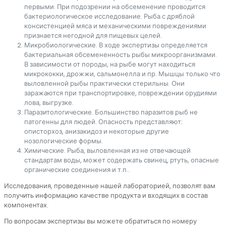
первыми. При подозрении на обсеменение проводится
бактериологическое исследование. Рыба с дряблой
консистенцией мяса и механическими повреждениями
признается негодной для пищевых целей.
Микробиологические. В ходе экспертизы определяется
бактериальная обсемененность рыбы микроорганизмами.
В зависимости от породы, на рыбе могут находиться
микрококки, дрожжи, сальмонелла и пр. Мышцы только что
выловленной рыбы практически стерильны. Они
заражаются при транспортировке, повреждении орудиями
лова, выгрузке.
Паразитологические. Большинство паразитов рыб не
патогенны для людей. Опасность представляют:
описторхоз, анизакидоз и некоторые другие
нозологические формы.
Химические. Рыба, выловленная из не отвечающей
стандартам воды, может содержать свинец, ртуть, опасные
органические соединения и т.п..
Исследования, проведенные нашей лабораторией, позволят вам
получить информацию качестве продукта и входящих в состав
компонентах.
По вопросам экспертизы вы можете обратиться по номеру