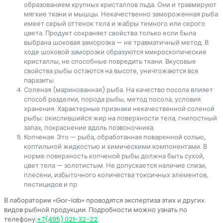
образованием крупных кристаллов льда. Они и травмируют
мягкие ткани и мышцы. Некачественно замороженная рыба
имеет серый оттенок тела и жабры темного или серого
цвета. Продукт сохраняет свойства только если была
выбрана шоковая заморозка — не травматичный метод. В
ходе шоковой заморозки образуются микроскопические
кристаллы, не способные повредить ткани. Вкусовые
свойства рыбы остаются на высоте, уничтожаются все
паразиты.
Соленая (маринованная) рыба. На качество посола влияет
способ разделки, порода рыбы, метод посола, условия
хранения. Характерные признаки некачественной соленой
рыбы: окислившийся жир на поверхности тела, гнилостный
запах, покраснение вдоль позвоночника.
Копченая. Это — рыба, обработанная поваренной солью,
коптильной жидкостью и химическими компонентами. В
норме поверхность копченой рыбы должна быть сухой,
цвет тела — золотистым. Не допускается наличие слизи,
плесени, избыточного количества токсичных элементов,
пестицидов и пр.
В лаборатории «Gor-lab» проводятся экспертиза этих и других
видов рыбной продукции. Подробности можно узнать по
телефону:
+7(495) 021-32-22
.