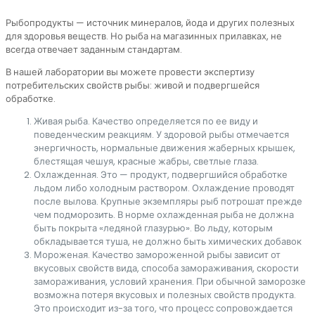
Рыбопродукты — источник минералов, йода и других полезных
для здоровья веществ. Но рыба на магазинных прилавках, не
всегда отвечает заданным стандартам.
В нашей лаборатории вы можете провести экспертизу
потребительских свойств рыбы: живой и подвергшейся
обработке.
Живая рыба. Качество определяется по ее виду и
поведенческим реакциям. У здоровой рыбы отмечается
энергичность, нормальные движения жаберных крышек,
блестящая чешуя, красные жабры, светлые глаза.
Охлажденная. Это — продукт, подвергшийся обработке
льдом либо холодным раствором. Охлаждение проводят
после вылова. Крупные экземпляры рыб потрошат прежде
чем подморозить. В норме охлажденная рыба не должна
быть покрыта «ледяной глазурью». Во льду, которым
обкладывается туша, не должно быть химических добавок
Мороженая. Качество замороженной рыбы зависит от
вкусовых свойств вида, способа замораживания, скорости
замораживания, условий хранения. При обычной заморозке
возможна потеря вкусовых и полезных свойств продукта.
Это происходит из-за того, что процесс сопровождается