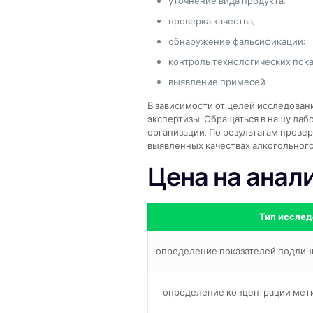
уточнение вида продукта;
проверка качества;
обнаружение фальсификации;
контроль технологических пока
выявление примесей.
В зависимости от целей исследовани
экспертизы. Обращаться в нашу лаб
организации. По результатам прове
выявленных качествах алкогольного
Цена на анал
Тип иссле
определение показателей подлин
определение концентрации мети