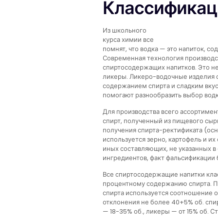
Классификац
Из школьного
курса химии все
помнят, что водка — это напиток, с
Современная технология производст
спиртосодержащих напитков. Это не 
ликеры. Ликеро-водочные изделия 
содержанием спирта и сладким вкус
помогают разнообразить выбор водк
Для производства всего ассортимен
спирт, полученный из пищевого сыр
получения спирта-ректификата (ос
используется зерно, картофель и их
иных составляющих, не указанных в 
ингредиентов, факт фальсификации 
Все спиртосодержащие напитки кла
процентному содержанию спирта. П
спирта используется соотношение о
отклонения не более 40+5% об. спир
— 18-35% об., ликеры — от 15% об. 