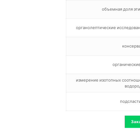
объемная доля эти
органолептические исследован
консерв
органические
измерение изотопных соотноше
водоро
подсласт
Зак