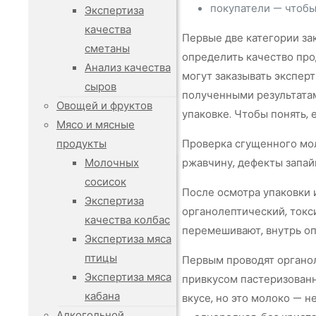
покупатели — чтобы
Экспертиза
качества
Первые две категории за
сметаны
определить качество прод
Анализ качества
могут заказывать эксперт
сыров
полученными результатам
Овощей и фруктов
упаковке. Чтобы понять,
Мясо и мясные
продукты
Проверка сгущенного мол
Молочных
ржавчину, дефекты запай
сосисок
После осмотра упаковки и
Экспертиза
органолептический, токс
качества колбас
перемешивают, внутрь оп
Экспертиза мяса
птицы
Первым проводят органол
Экспертиза мяса
привкусом пастеризованн
кабана
вкусе, но это молоко — 
Алкогольной