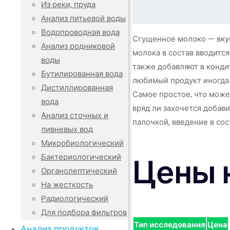
Из реки, пруда
Анализ питьевой воды
Водопроводная вода
Сгущенное молоко — вкус
Анализ родниковой
молока в состав вводитс
воды
также добавляют в конди
Бутилированная вода
любимый продукт иногда 
Дистиллированная
Самое простое, что може
вода
вряд ли захочется добав
Анализ сточных и
палочкой, введение в со
ливневых вод
Микробиологический
Цены 
Бактериологический
Органолептический
На жесткость
Радиологический
Для подбора фильтров
Тип исследования
Цена
Анализ продуктов