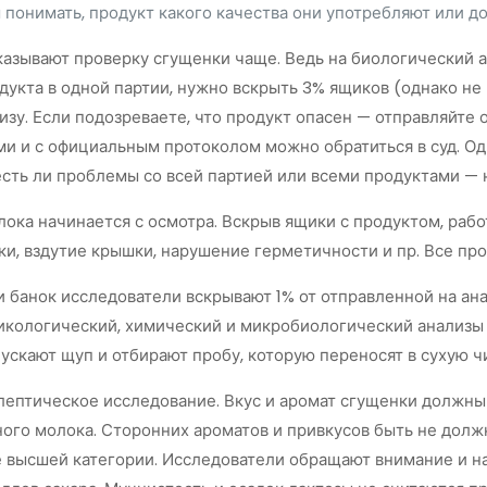
 понимать, продукт какого качества они употребляют или д
казывают проверку сгущенки чаще. Ведь на биологический 
укта в одной партии, нужно вскрыть 3% ящиков (однако не 
изу. Если подозреваете, что продукт опасен — отправляйте 
и и с официальным протоколом можно обратиться в суд. Од
 есть ли проблемы со всей партией или всеми продуктами —
ока начинается с осмотра. Вскрыв ящики с продуктом, раб
ки, вздутие крышки, нарушение герметичности и пр. Все пр
 банок исследователи вскрывают 1% от отправленной на ана
икологический, химический и микробиологический анализы 
ускают щуп и отбирают пробу, которую переносят в сухую ч
ептическое исследование. Вкус и аромат сгущенки должны
ого молока. Сторонних ароматов и привкусов быть не дол
не высшей категории. Исследователи обращают внимание и 