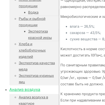
— однородная, без крист
продукции
равномерно распределенн
Водка
Микробиологические и хи
Рыбы и рыбной
продукции
влага — 26,5%;
Экспертиза
сахароза — 43,5%;
красной икры
сухие вещества — 8
Хлеба и
Кислотность в норме сос
хлебобулочных
может достигать 10Па•с, 
изделий
Экспертиза качества
По санитарным правилам,
меда
угрожающих здоровью. Ур
Экспертиза куриных
0,1мг./кг., хрома — 0,5м
яиц
составе быть не должно.
Анализ воздуха
К хранению продукта пре
Анализ воздуха в
Если при надавливании в
квартире