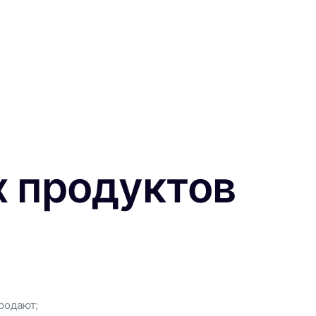
 продуктов
родают;