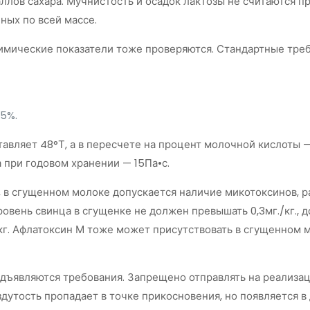
аллов сахара. Мучнистость и осадок лактозы не считаются
ых по всей массе.
мические показатели тоже проверяются. Стандартные треб
,5%.
тавляет 48°Т, а в пересчете на процент молочной кислоты —
а при годовом хранении — 15Па•с.
 в сгущенном молоке допускается наличие микотоксинов, ра
овень свинца в сгущенке не должен превышать 0,3мг./кг., д
г./кг. Афлатоксин М тоже может присутствовать в сгущенном м
дъявляются требования. Запрещено отправлять на реализац
здутость пропадает в точке прикосновения, но появляется 