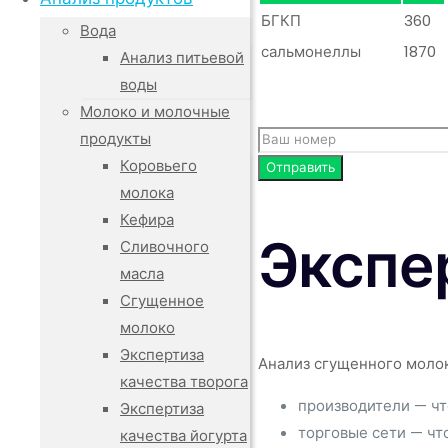
БГКП
360
Вода
сальмонеллы
1870
Анализ питьевой
воды
Молоко и молочные
продукты
Коровьего
молока
Кефира
Экспе
Сливочного
масла
Сгущенное
молоко
Экспертиза
Анализ сгущенного молок
качества творога
производители — чт
Экспертиза
торговые сети — чт
качества йогурта