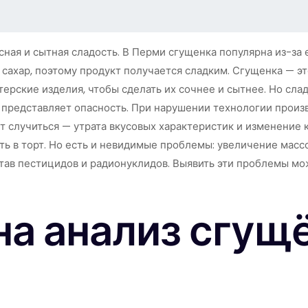
ная и сытная сладость. В Перми сгущенка популярна из-за е
я сахар, поэтому продукт получается сладким. Сгущенка — э
терские изделия, чтобы сделать их сочнее и сытнее. Но сла
представляет опасность. При нарушении технологии произв
т случиться — утрата вкусовых характеристик и изменение 
ить в торт. Но есть и невидимые проблемы: увеличение мас
став пестицидов и радионуклидов. Выявить эти проблемы мо
на анализ сгущ