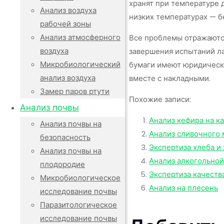
хранят при температуре 
Анализ воздуха
низких температурах — б
рабочей зоны
Анализ атмосферного
Все проблемы отражаются
воздуха
завершения испытаний ла
Микробиологический
бумаги имеют юридическу
анализ воздуха
вместе с накладными.
Замер паров ртути
Похожие записи:
Анализ почвы
Анализ кефира на к
Анализ почвы на
Анализ сливочного 
безопасность
Экспертиза хлеба и
Анализ почвы на
Анализ алкогольной
плодородие
Экспертиза качеств
Микробиологическое
Анализ на плесень
исследование почвы
Паразитологическое
исследование почвы