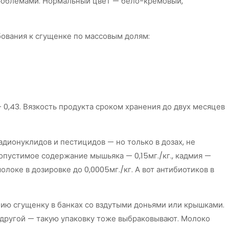
 проблемами. Нормальный цвет — бело-кремовый,
ования к сгущенке по массовым долям:
 0,43. Вязкость продукта сроком хранения до двух месяцев
дионуклидов и пестицидов — но только в дозах, не
опустимое содержание мышьяка — 0,15мг./кг., кадмия —
олоке в дозировке до 0,0005мг./кг. А вот антибиотиков в
ию сгущенку в банках со вздутыми доньями или крышками.
в другой — такую упаковку тоже выбраковывают. Молоко