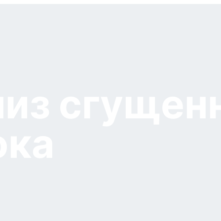
из сгущен
ока