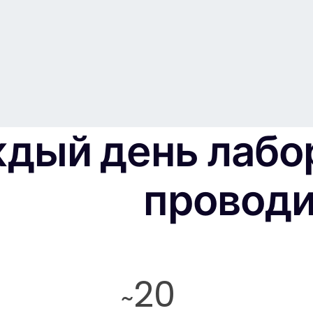
дый день лабо
провод
20
~