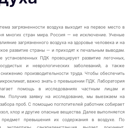
 тема загрязненности воздуха выходит на первое место в
ня многих стран мира. Россия — не исключение. Ученые
влияние загрязненного воздуха на здоровье человека и на
кое развитие страны — и приходят к печальным выводам.
е установленных ПДК провоцирует развитие легочных,
сосудистых и неврологических заболеваний, а также
 снижению производительности труда. Чтобы обеспечить
икроклимат, важно знать о превышении ПДК. Лаборатория
лагает помощь в исследованиях частным лицам и
иям. Получив заявку на исследование, мы выезжаем на
 забора проб. С помощью поглотителей работник собирает
нзол, хлор и другие опасные вещества. Далее выполняется
 предмет превышения их содержания в воздухе. По
ам экспертизы санэпидемстанция выдает документ,