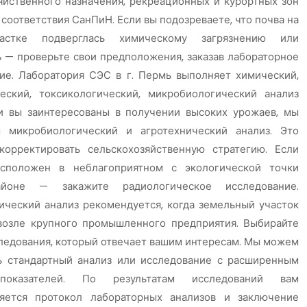
яйственного назначения, рекреационных и курортных зон
 соответствия СанПиН. Если вы подозреваете, что почва на
астке подверглась химическому загрязнению или
 — проверьте свои предположения, заказав лабораторное
ие. Лаборатория СЭС в г. Пермь выполняет химический,
еский, токсикологический, микробиологический анализ
и вы заинтересованы в получении высоких урожаев, мы
м микробиологический и агротехнический анализ. Это
корректировать сельскохозяйственную стратегию. Если
асположен в неблагоприятном с экологической точки
айоне — закажите радиологическое исследование.
ический анализ рекомендуется, когда земельный участок
возле крупного промышленного предприятия. Выбирайте
следования, который отвечает вашим интересам. Мы можем
ь стандартный анализ или исследование с расширенным
показателей. По результатам исследований вам
ляется протокол лабораторных анализов и заключение