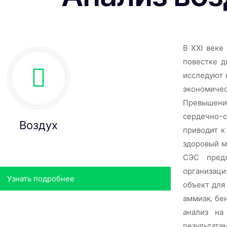
В ХХI веке
повестке д
исследуют 
экономичес
Превышени
сердечно-
Воздух
приводит к
здоровый м
СЭС пред
организац
Узнать подробнее
объект для
аммиак, бе
анализ на
результат