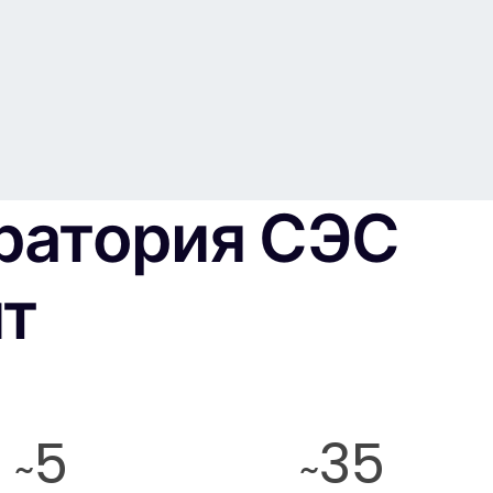
ратория СЭС
ит
5
35
~
~