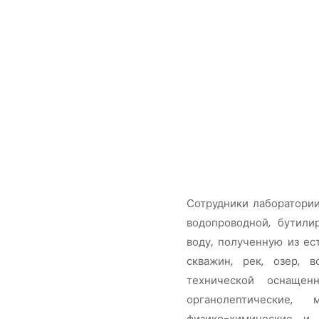
Сотрудники лаборатории
водопроводной, бутил
воду, полученную из ес
скважин, рек, озер, 
технической оснащен
органолептические, м
физико-химические и