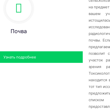
сельскохоз
на предмет
вашем уч
истощилась
исследован
Почва
радиологич
почвы. Есл
предлагае
позволит с
Узнать подробнее
участок р
зрения р
Токсиколог
находится 
тот тип ис
предложит
списком 
предостав