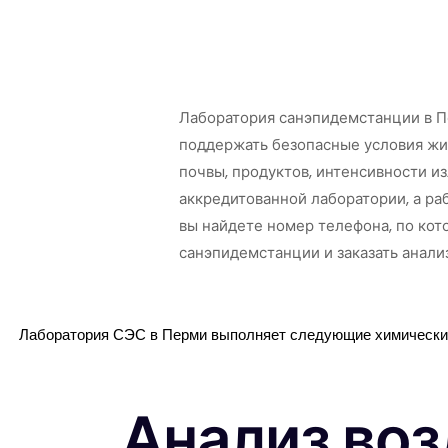
а
Анализов продуктов
Ан
питания
Лаборатория санэпидемстанции в П
поддержать безопасные условия жизн
почвы, продуктов, интенсивности и
аккредитованной лаборатории, а ра
вы найдете номер телефона, по кот
санэпидемстанции и заказать анализ
Лаборатория СЭС в Перми выполняет следующие химические
Анализ воз